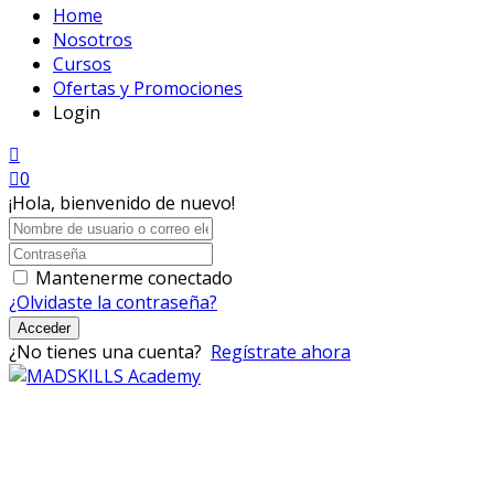
Home
Nosotros
Cursos
Ofertas y Promociones
Login
0
¡Hola, bienvenido de nuevo!
Mantenerme conectado
¿Olvidaste la contraseña?
Acceder
¿No tienes una cuenta?
Regístrate ahora
Mad Skills Academy es un proyecto educativo disruptivo
para el desarrollo de los artistas de música electrónica en
Bogotá.