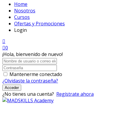
Home
Nosotros
Cursos
Ofertas y Promociones
Login
0
¡Hola, bienvenido de nuevo!
Mantenerme conectado
¿Olvidaste la contraseña?
Acceder
¿No tienes una cuenta?
Regístrate ahora
Mad Skills Academy es un proyecto educativo disruptivo
para el desarrollo de los artistas de música electrónica en
Bogotá.