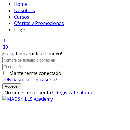
Home
Nosotros
Cursos
Ofertas y Promociones
Login
0
¡Hola, bienvenido de nuevo!
Mantenerme conectado
¿Olvidaste la contraseña?
Acceder
¿No tienes una cuenta?
Regístrate ahora
Mad Skills Academy es un proyecto educativo disruptivo
para el desarrollo de los artistas de música electrónica en
Bogotá.