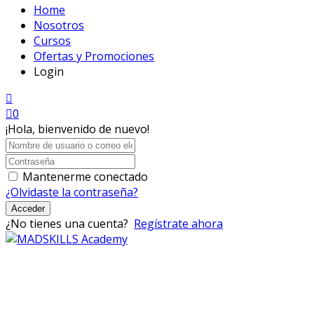
Home
Nosotros
Cursos
Ofertas y Promociones
Login
0
¡Hola, bienvenido de nuevo!
Mantenerme conectado
¿Olvidaste la contraseña?
Acceder
¿No tienes una cuenta?
Regístrate ahora
Mad Skills Academy es un proyecto educativo disruptivo
para el desarrollo de los artistas de música electrónica en
Bogotá.