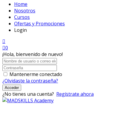
Home
Nosotros
Cursos
Ofertas y Promociones
Login
0
¡Hola, bienvenido de nuevo!
Mantenerme conectado
¿Olvidaste la contraseña?
Acceder
¿No tienes una cuenta?
Regístrate ahora
Mad Skills Academy es un proyecto educativo disruptivo
para el desarrollo de los artistas de música electrónica en
Bogotá.