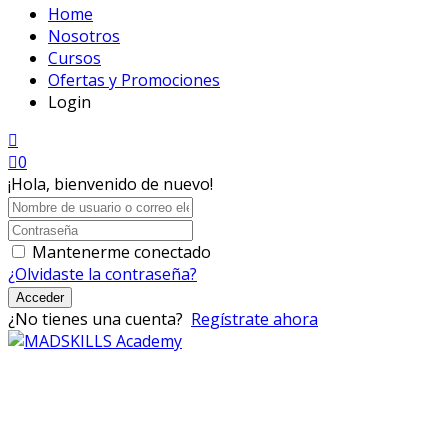
Home
Nosotros
Cursos
Ofertas y Promociones
Login
0
¡Hola, bienvenido de nuevo!
Mantenerme conectado
¿Olvidaste la contraseña?
Acceder
¿No tienes una cuenta?
Regístrate ahora
Mad Skills Academy es un proyecto educativo disruptivo
para el desarrollo de los artistas de música electrónica en
Bogotá.