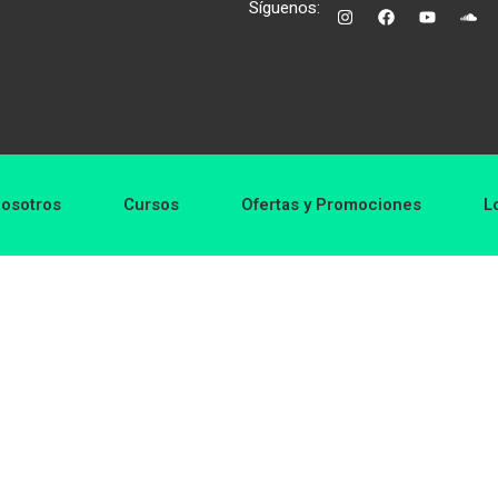
Síguenos:
Sign in
Sign up
osotros
Cursos
Ofertas y Promociones
L
Sign in
Don’t have an account?
Sign up