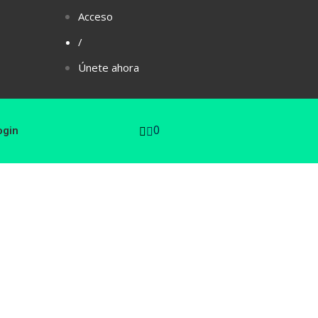
Acceso
/
Únete ahora
0
ogin