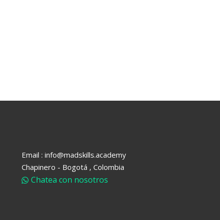
Lost your password?
Remember me
Email : info@madskills.academy
Chapinero - Bogotá , Colombia
Chatea con nosotros