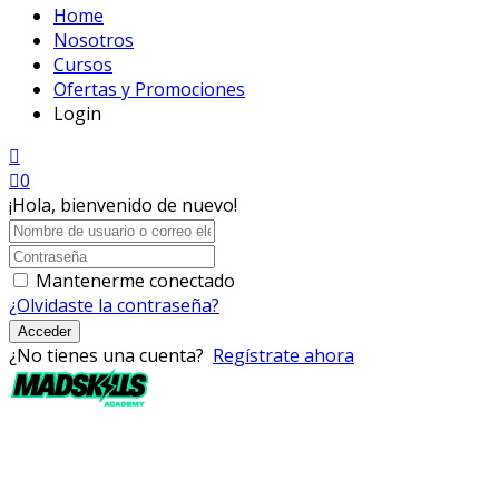
Home
Nosotros
Cursos
Ofertas y Promociones
Login
0
¡Hola, bienvenido de nuevo!
Mantenerme conectado
¿Olvidaste la contraseña?
Acceder
¿No tienes una cuenta?
Regístrate ahora
Mad Skills Academy es un proyecto educativo disruptivo
para el desarrollo de los artistas de música electrónica en
Bogotá.