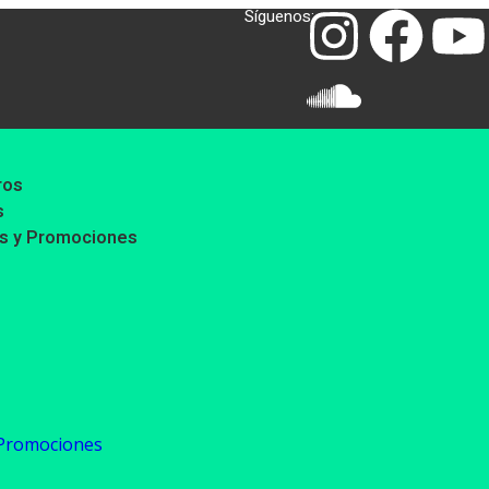
Síguenos:
ros
s
as y Promociones
 Promociones