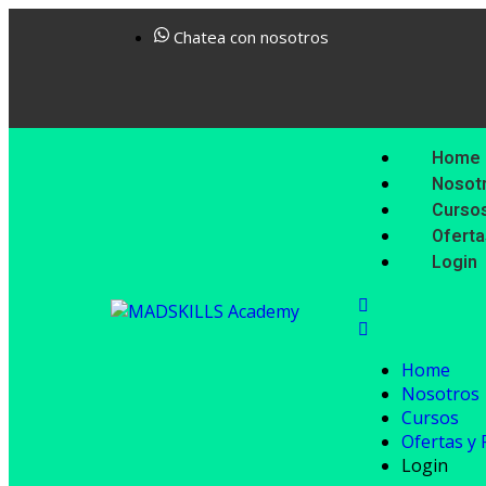
Chatea con nosotros
Home
Nosot
Curso
Ofert
Login
Home
Nosotros
Cursos
Ofertas y
Login