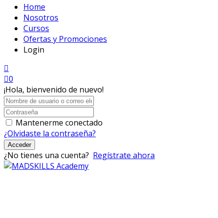
Home
Nosotros
Cursos
Ofertas y Promociones
Login
0
¡Hola, bienvenido de nuevo!
Mantenerme conectado
¿Olvidaste la contraseña?
Acceder
¿No tienes una cuenta?
Regístrate ahora
Mad Skills Academy es un proyecto educativo disruptivo
para el desarrollo de los artistas de música electrónica en
Bogotá.