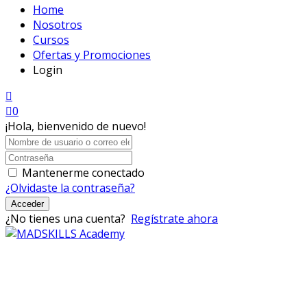
Home
Nosotros
Cursos
Ofertas y Promociones
Login
0
¡Hola, bienvenido de nuevo!
Mantenerme conectado
¿Olvidaste la contraseña?
Acceder
¿No tienes una cuenta?
Regístrate ahora
Mad Skills Academy es un proyecto educativo disruptivo
para el desarrollo de los artistas de música electrónica en
Bogotá.