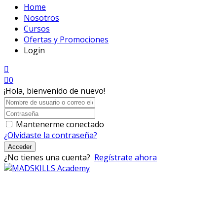
Home
Nosotros
Cursos
Ofertas y Promociones
Login
0
¡Hola, bienvenido de nuevo!
Mantenerme conectado
¿Olvidaste la contraseña?
Acceder
¿No tienes una cuenta?
Regístrate ahora
Mad Skills Academy es un proyecto educativo disruptivo
para el desarrollo de los artistas de música electrónica en
Bogotá.