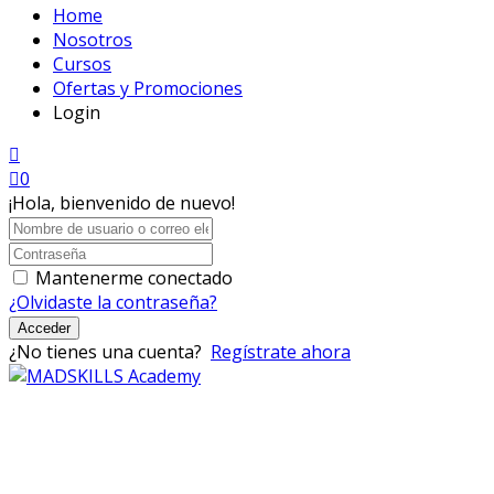
Home
Nosotros
Cursos
Ofertas y Promociones
Login
0
¡Hola, bienvenido de nuevo!
Mantenerme conectado
¿Olvidaste la contraseña?
Acceder
¿No tienes una cuenta?
Regístrate ahora
Mad Skills Academy es un proyecto educativo disruptivo
para el desarrollo de los artistas de música electrónica en
Bogotá.