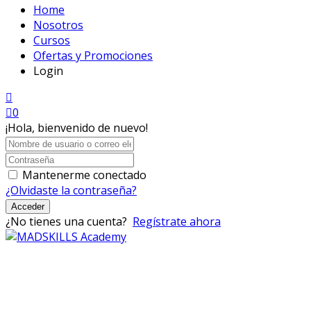
Home
Nosotros
Cursos
Ofertas y Promociones
Login
0
¡Hola, bienvenido de nuevo!
Mantenerme conectado
¿Olvidaste la contraseña?
Acceder
¿No tienes una cuenta?
Regístrate ahora
Mad Skills Academy es un proyecto educativo disruptivo
para el desarrollo de los artistas de música electrónica en
Bogotá.