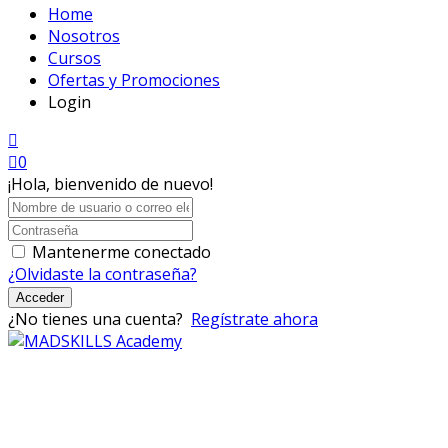
Home
Nosotros
Cursos
Ofertas y Promociones
Login
0
¡Hola, bienvenido de nuevo!
Mantenerme conectado
¿Olvidaste la contraseña?
Acceder
¿No tienes una cuenta?
Regístrate ahora
Mad Skills Academy es un proyecto educativo disruptivo
para el desarrollo de los artistas de música electrónica en
Bogotá.