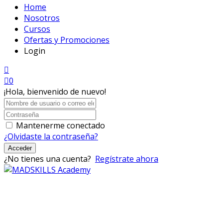
Home
Nosotros
Cursos
Ofertas y Promociones
Login
0
¡Hola, bienvenido de nuevo!
Mantenerme conectado
¿Olvidaste la contraseña?
Acceder
¿No tienes una cuenta?
Regístrate ahora
Mad Skills Academy es un proyecto educativo disruptivo
para el desarrollo de los artistas de música electrónica en
Bogotá.