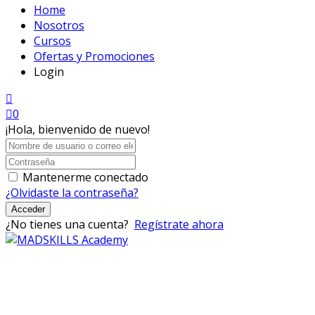
Home
Nosotros
Cursos
Ofertas y Promociones
Login
0
¡Hola, bienvenido de nuevo!
Mantenerme conectado
¿Olvidaste la contraseña?
Acceder
¿No tienes una cuenta?
Regístrate ahora
Mad Skills Academy es un proyecto educativo disruptivo
para el desarrollo de los artistas de música electrónica en
Bogotá.