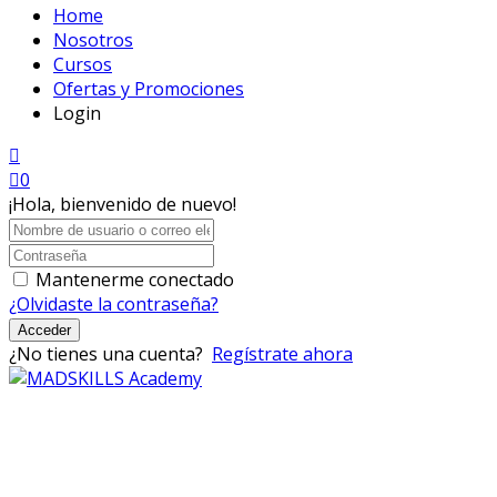
Home
Nosotros
Cursos
Ofertas y Promociones
Login
0
¡Hola, bienvenido de nuevo!
Mantenerme conectado
¿Olvidaste la contraseña?
Acceder
¿No tienes una cuenta?
Regístrate ahora
Mad Skills Academy es un proyecto educativo disruptivo
para el desarrollo de los artistas de música electrónica en
Bogotá.