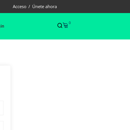
Acceso
/
Únete ahora
0
in