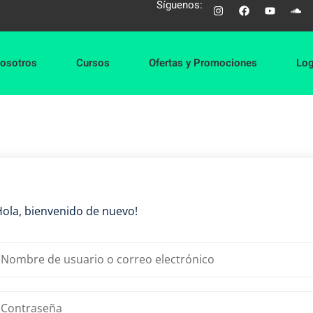
Síguenos:
osotros
Cursos
Ofertas y Promociones
Log
Sign in
Sign up
Sign in
Don’t have an account?
Sign up
Hola, bienvenido de nuevo!