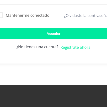
Mantenerme conectado
¿Olvidaste la contraseñ
Lost your password?
Remember me
Acceder
¿No tienes una cuenta?
Regístrate ahora