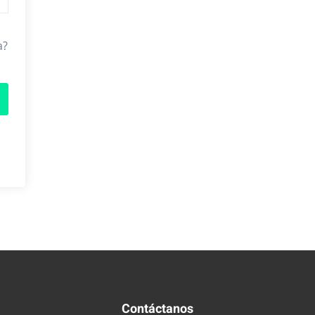
a?
Contáctanos