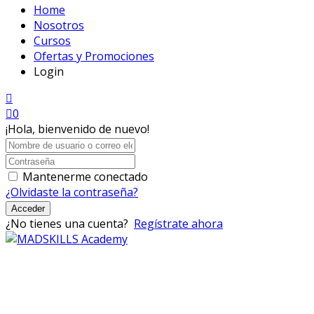
Home
Nosotros
Cursos
Ofertas y Promociones
Login
0
¡Hola, bienvenido de nuevo!
Mantenerme conectado
¿Olvidaste la contraseña?
Acceder
¿No tienes una cuenta?
Regístrate ahora
Mad Skills Academy es un proyecto educativo disruptivo
para el desarrollo de los artistas de música electrónica en
Bogotá.