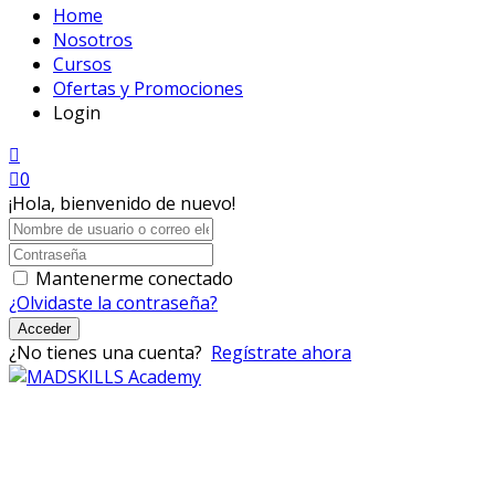
Home
Nosotros
Cursos
Ofertas y Promociones
Login
0
¡Hola, bienvenido de nuevo!
Mantenerme conectado
¿Olvidaste la contraseña?
Acceder
¿No tienes una cuenta?
Regístrate ahora
Mad Skills Academy es un proyecto educativo disruptivo
para el desarrollo de los artistas de música electrónica en
Bogotá.